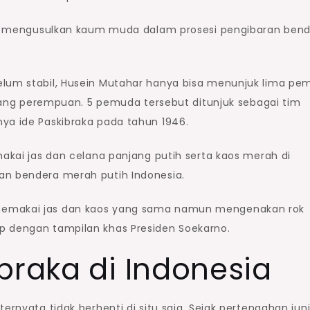
ntuk mengusulkan kaum muda dalam prosesi pengibaran ben
elum stabil, Husein Mutahar hanya bisa menunjuk lima p
 orang perempuan. 5 pemuda tersebut ditunjuk sebagai tim
ya ide Paskibraka pada tahun 1946.
makai jas dan celana panjang putih serta kaos merah di
an bendera merah putih Indonesia.
 memakai jas dan kaos yang sama namun mengenakan rok
p dengan tampilan khas Presiden Soekarno.
braka di Indonesia
ternyata tidak berhenti di situ saja. Sejak pertengahan jun