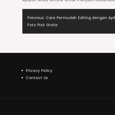
Apakah Anda tertarik untuk menjadi Paskibraka
Post
Previous:
Cara Permudah Editing dengan Aplik
Foto Pixlr Gratis
navigation
Privacy Policy
Contact Us