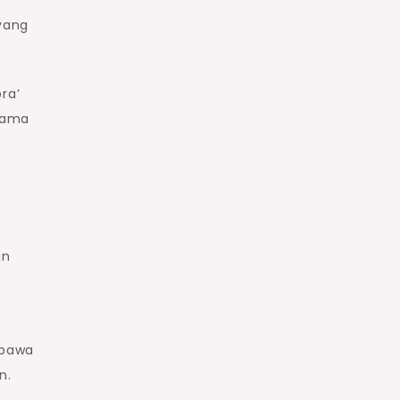
yang
ra’
 nama
an
mbawa
n.