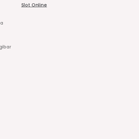
Slot Online
ka
gibar