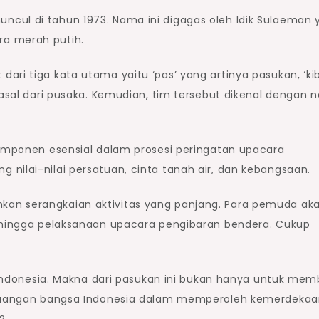
cul di tahun 1973. Nama ini digagas oleh Idik Sulaeman 
ra merah putih.
ri tiga kata utama yaitu ‘pas’ yang artinya pasukan, ‘kib
erasal dari pusaka. Kemudian, tim tersebut dikenal dengan
komponen esensial dalam prosesi peringatan upacara
nilai-nilai persatuan, cinta tanah air, dan kebangsaan.
an serangkaian aktivitas yang panjang. Para pemuda ak
n hingga pelaksanaan upacara pengibaran bendera. Cukup
ah Indonesia. Makna dari pasukan ini bukan hanya untuk me
erjuangan bangsa Indonesia dalam memperoleh kemerdekaa