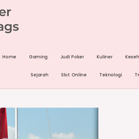
et
Home
Gaming
Judi Poker
Kuliner
Kese
Sejarah
Slot Online
Teknologi
T