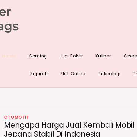
et
Home
Gaming
Judi Poker
Kuliner
Kese
Sejarah
Slot Online
Teknologi
T
OTOMOTIF
Mengapa Harga Jual Kembali Mobil
Jepang Stabil Di Indonesia