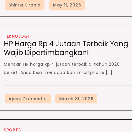
TEKNOLOGI
HP Harga Rp 4 Jutaan Terbaik Yang
Wajib Dipertimbangkan!
Mencari HP harga Rp 4 jutaan terbaik di tahun 2026
berarti Anda bisa mendapatkan smartphone […]
SPORTS