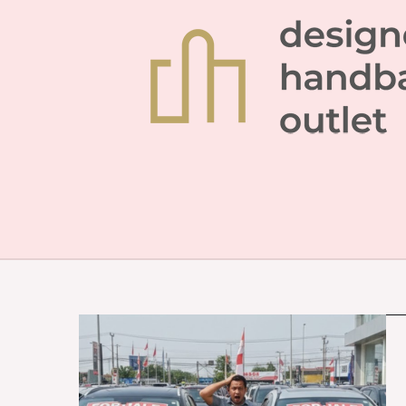
Skip
to
content
Designerhandbagoutl
Berita Terbaru Terpopuler