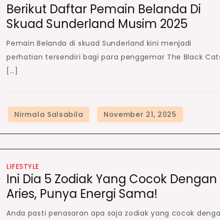
Berikut Daftar Pemain Belanda Di
Skuad Sunderland Musim 2025
Pemain Belanda di skuad Sunderland kini menjadi
perhatian tersendiri bagi para penggemar The Black Cat
[…]
LIFESTYLE
Ini Dia 5 Zodiak Yang Cocok Dengan
Aries, Punya Energi Sama!
Anda pasti penasaran apa saja zodiak yang cocok deng