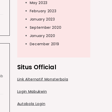
May 2023
February 2023
January 2023
September 2020
January 2020
December 2019
Situs Official
ab
Link Alternatif Monsterbola
Login Mabukwin
Autobola Login