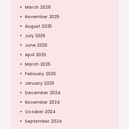
March 2026
November 2025
August 2025
July 2025
June 2025
April 2025
March 2025
February 2025
January 2025
December 2024
November 2024
October 2024
September 2024