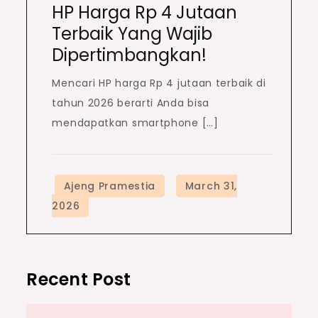
HP Harga Rp 4 Jutaan
Terbaik Yang Wajib
Dipertimbangkan!
Mencari HP harga Rp 4 jutaan terbaik di
tahun 2026 berarti Anda bisa
mendapatkan smartphone […]
Recent Post