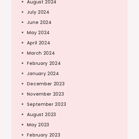
August 2024
July 2024
June 2024
May 2024
April 2024
March 2024
February 2024
January 2024
December 2023
November 2023
September 2023
August 2023
May 2023
February 2023