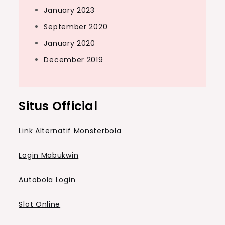
January 2023
September 2020
January 2020
December 2019
Situs Official
Link Alternatif Monsterbola
Login Mabukwin
Autobola Login
Slot Online