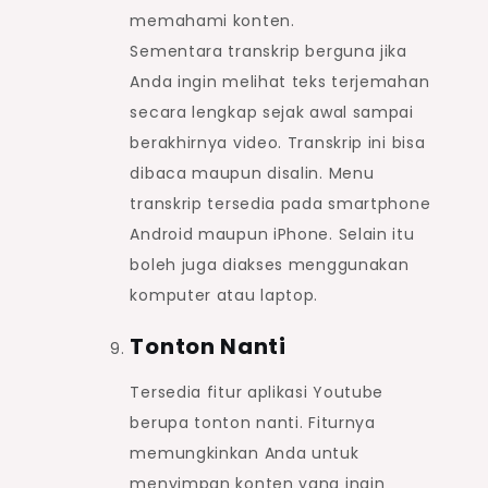
memahami konten.
Sementara transkrip berguna jika
Anda ingin melihat teks terjemahan
secara lengkap sejak awal sampai
berakhirnya video. Transkrip ini bisa
dibaca maupun disalin. Menu
transkrip tersedia pada smartphone
Android maupun iPhone. Selain itu
boleh juga diakses menggunakan
komputer atau laptop.
Tonton Nanti
Tersedia fitur aplikasi Youtube
berupa tonton nanti. Fiturnya
memungkinkan Anda untuk
menyimpan konten yang ingin