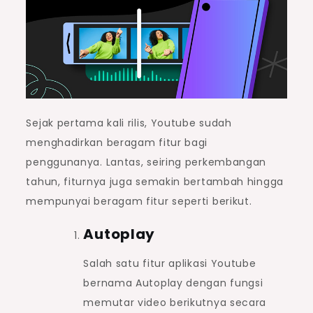
Sejak pertama kali rilis, Youtube sudah
menghadirkan beragam fitur bagi
penggunanya. Lantas, seiring perkembangan
tahun, fiturnya juga semakin bertambah hingga
mempunyai beragam fitur seperti berikut.
Autoplay
Salah satu fitur aplikasi Youtube
bernama Autoplay dengan fungsi
memutar video berikutnya secara