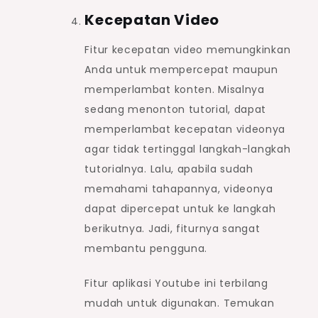
Kecepatan Video
Fitur kecepatan video memungkinkan
Anda untuk mempercepat maupun
memperlambat konten. Misalnya
sedang menonton tutorial, dapat
memperlambat kecepatan videonya
agar tidak tertinggal langkah-langkah
tutorialnya. Lalu, apabila sudah
memahami tahapannya, videonya
dapat dipercepat untuk ke langkah
berikutnya. Jadi, fiturnya sangat
membantu pengguna.
Fitur aplikasi Youtube ini terbilang
mudah untuk digunakan. Temukan