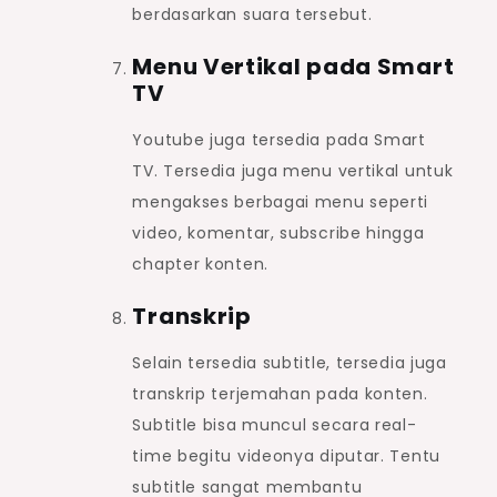
berdasarkan suara tersebut.
Menu Vertikal pada Smart
TV
Youtube juga tersedia pada Smart
TV. Tersedia juga menu vertikal untuk
mengakses berbagai menu seperti
video, komentar, subscribe hingga
chapter konten.
Transkrip
Selain tersedia subtitle, tersedia juga
transkrip terjemahan pada konten.
Subtitle bisa muncul secara real-
time begitu videonya diputar. Tentu
subtitle sangat membantu