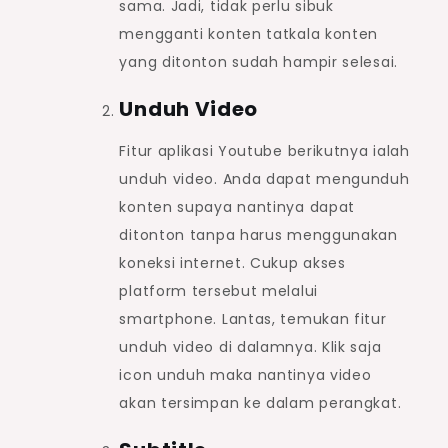
sama. Jadi, tidak perlu sibuk
mengganti konten tatkala konten
yang ditonton sudah hampir selesai.
Unduh Video
Fitur aplikasi Youtube berikutnya ialah
unduh video. Anda dapat mengunduh
konten supaya nantinya dapat
ditonton tanpa harus menggunakan
koneksi internet. Cukup akses
platform tersebut melalui
smartphone. Lantas, temukan fitur
unduh video di dalamnya. Klik saja
icon unduh maka nantinya video
akan tersimpan ke dalam perangkat.