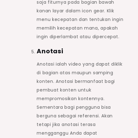
saja fiturnya pada bagian bawah
kanan layar dalam icon gear. Klik
menu kecepatan dan tentukan ingin
memilih kecepatan mana, apakah
ingin diperlambat atau dipercepat.
Anotasi
Anotasi ialah video yang dapat diklik
di bagian atas maupun samping
konten. Anotasi bermanfaat bagi
pembuat konten untuk
mempromosikan kontennya.
Sementara bagi pengguna bisa
berguna sebagai referensi. Akan
tetapi jika anotasi terasa
mengganggu Anda dapat