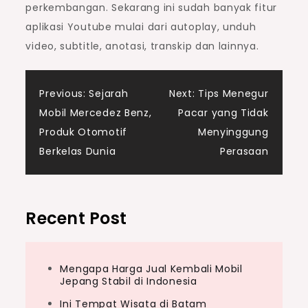
perkembangan. Sekarang ini sudah banyak fitur
aplikasi Youtube mulai dari autoplay, unduh
video, subtitle, anotasi, transkip dan lainnya.
Post
Previous:
Sejarah
Next:
Tips Menegur
Mobil Mercedez Benz,
Pacar yang Tidak
navigation
Produk Otomotif
Menyinggung
Berkelas Dunia
Perasaan
Recent Post
Mengapa Harga Jual Kembali Mobil
Jepang Stabil di Indonesia
Ini Tempat Wisata di Batam