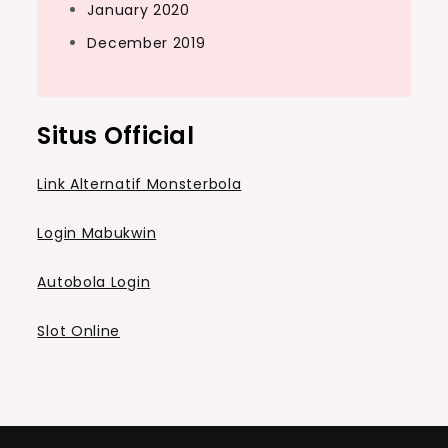
January 2020
December 2019
Situs Official
Link Alternatif Monsterbola
Login Mabukwin
Autobola Login
Slot Online