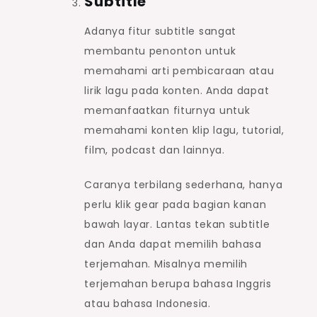
Subtitle
Adanya fitur subtitle sangat
membantu penonton untuk
memahami arti pembicaraan atau
lirik lagu pada konten. Anda dapat
memanfaatkan fiturnya untuk
memahami konten klip lagu, tutorial,
film, podcast dan lainnya.
Caranya terbilang sederhana, hanya
perlu klik gear pada bagian kanan
bawah layar. Lantas tekan subtitle
dan Anda dapat memilih bahasa
terjemahan. Misalnya memilih
terjemahan berupa bahasa Inggris
atau bahasa Indonesia.