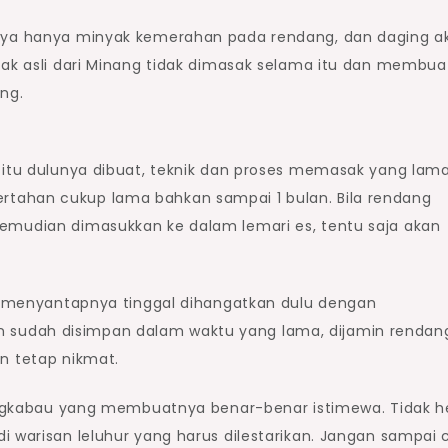
inya hanya minyak kemerahan pada rendang, dan daging a
dak asli dari Minang tidak dimasak selama itu dan membua
ng.
g itu dulunya dibuat, teknik dan proses memasak yang lam
tahan cukup lama bahkan sampai 1 bulan. Bila rendang
emudian dimasukkan ke dalam lemari es, tentu saja akan
gin menyantapnya tinggal dihangatkan dulu dengan
sudah disimpan dalam waktu yang lama, dijamin rendan
n tetap nikmat.
inangkabau yang membuatnya benar-benar istimewa. Tidak h
 warisan leluhur yang harus dilestarikan. Jangan sampai c