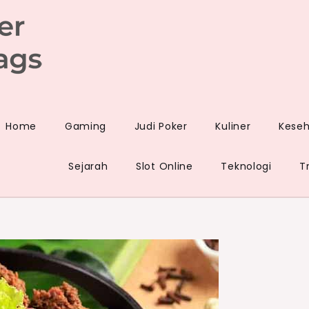
et
Home
Gaming
Judi Poker
Kuliner
Kese
Sejarah
Slot Online
Teknologi
T