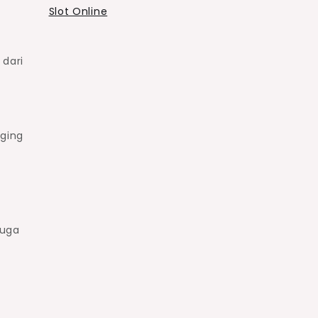
Slot Online
 dari
aging
juga