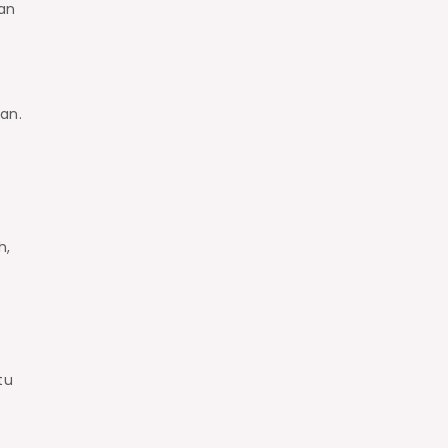
kan
an.
h,
tu