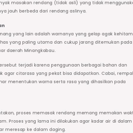
 banyak masakan rendang (tidak asli) yang tidak mengguna
a jauh berbeda dari rendang aslinya.
an
 Minang yang lain adalah warnanya yang gelap agak kehitam
i khas yang paling utama dan cukup jarang ditemukan pada
uar daerah Minangkabau.
ersebut terjadi karena penggunaan berbagai bahan dan
agar citarasa yang pekat bisa didapatkan. Cabai, rempa
ar menentukan warna serta rasa yang dihasilkan pada
ikatakan, proses memasak rendang memang memakan wak
am. Proses yang lama ini dilakukan agar kadar air di dalam
ar meresap ke dalam daging.