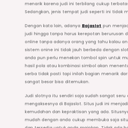
menarik karena judi ini terbilang cukup terbata
Sedangkan, jenis tempat judi seperti ini tidak
Dengan kata lain, adanya
Bajaslot
pun menjadi
judi hingga tanpa harus kerepotan berurusan 
online tanpa adanya orang yang tahu kalau and
sistem onine ini tidak jauh berbeda dengan sl
anda pun perlu menekan tombol spin untuk mul
hasil pola atau kombinasi simbol akan menen
serba tidak pasti tapi inilah bagian menarik dar
sangat besar bisa ditemukan.
Judi slotnya itu sendiri saja sudah sangat seru 
mengaksesnya di Bajaslot. Situs judi ini me
kemudahan dan kepraktisan yang ada. Situsnya
mudah dengan anda cukup membuka saja situs
dan tersedia untuk anda mainkan. Tidak ada h