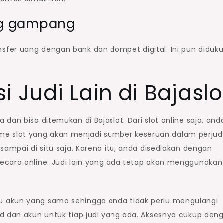
ng gampang
sfer uang dengan bank dan dompet digital. Ini pun diduk
 Judi Lain di Bajaslo
dan bisa ditemukan di Bajaslot. Dari slot online saja, and
 slot yang akan menjadi sumber keseruan dalam perjud
sampai di situ saja. Karena itu, anda disediakan dengan
ecara online. Judi lain yang ada tetap akan menggunakan
u akun yang sama sehingga anda tidak perlu mengulangi
rd dan akun untuk tiap judi yang ada. Aksesnya cukup den