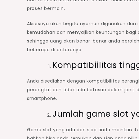
proses bermain.
Aksesnya akan begitu nyaman digunakan dan in
kemudahan dan menyajikan keuntungan bagi and
sehingga uang akan benar-benar anda peroleh
beberapa di antaranya:
Kompatibiilitas ting
Anda disediakan dengan kompatibilitas perangk
perangkat dan tidak ada batasan dalam jenis
smartphone.
Jumlah game slot y
Game slot yang ada dan siap anda mainkan itu
bahkan bisa anda temukan dan siap anda pilih