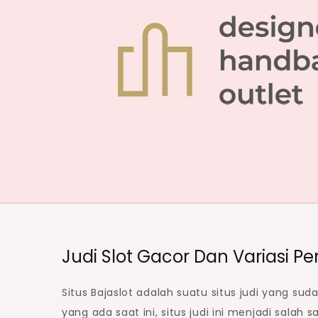
Skip
to
content
Designerhandbagoutl
Berita Terbaru Terpopuler
Judi Slot Gacor Dan Variasi P
Situs Bajaslot adalah suatu situs judi yang sud
yang ada saat ini, situs judi ini menjadi sala