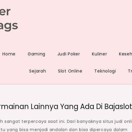
et
Home
Gaming
Judi Poker
Kuliner
Kese
Sejarah
Slot Online
Teknologi
T
ermainan Lainnya Yang Ada Di Bajaslot
ah sangat terpercaya saat ini. Dari banyaknya situs judi onl
h satu yang bisa menjadi andalan dan bisa dipercaya dalam