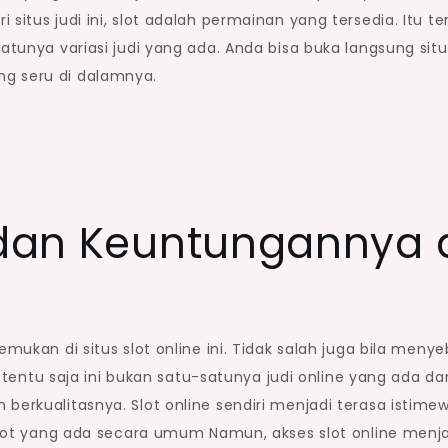
situs judi ini, slot adalah permainan yang tersedia. Itu te
satunya variasi judi yang ada. Anda bisa buka langsung situ
ng seru di dalamnya.
e dan Keuntungannya 
emukan di situs slot online ini. Tidak salah juga bila meny
au tentu saja ini bukan satu-satunya judi online yang ada da
berkualitasnya. Slot online sendiri menjadi terasa istimew
i slot yang ada secara umum Namun, akses slot online menj