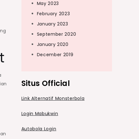
May 2023
February 2023
January 2023
ung
September 2020
January 2020
t
December 2019
a
Situs Official
ian
Link Alternatif Monsterbola
Login Mabukwin
Autobola Login
gan