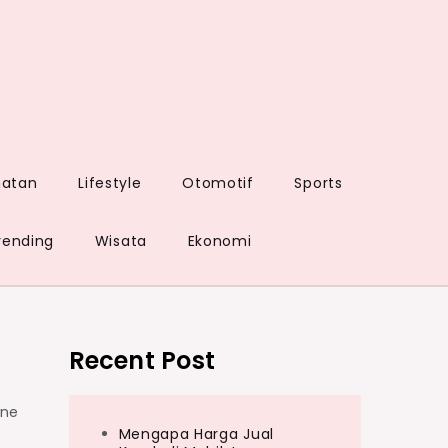
hatan
Lifestyle
Otomotif
Sports
rending
Wisata
Ekonomi
Recent Post
ine
Mengapa Harga Jual