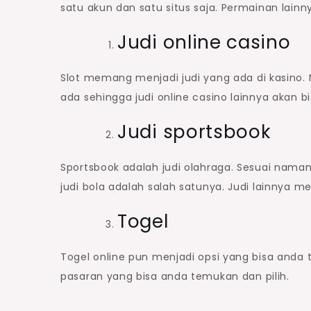
satu akun dan satu situs saja. Permainan lainny
Judi online casino
Slot memang menjadi judi yang ada di kasino. 
ada sehingga judi online casino lainnya akan 
Judi sportsbook
Sportsbook adalah judi olahraga. Sesuai nama
judi bola adalah salah satunya. Judi lainnya 
Togel
Togel online pun menjadi opsi yang bisa anda 
pasaran yang bisa anda temukan dan pilih.